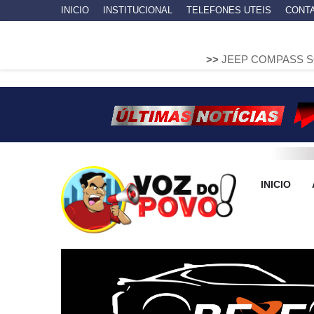
INICIO
INSTITUCIONAL
TELEFONES UTEIS
CONT
>>
JEEP COMPASS SOBE EM MURE
INICIO