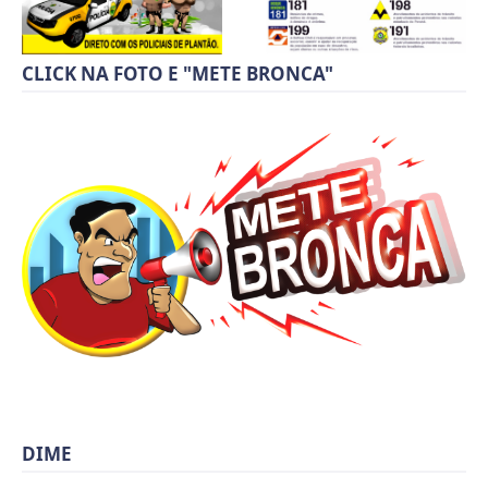
CLICK NA FOTO E "METE BRONCA"
DIME