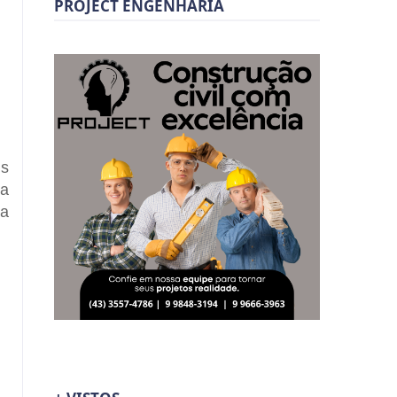
PROJECT ENGENHARIA
is
 a
 a