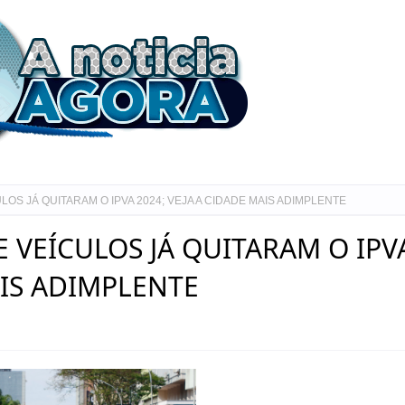
ULOS JÁ QUITARAM O IPVA 2024; VEJA A CIDADE MAIS ADIMPLENTE
E VEÍCULOS JÁ QUITARAM O IPV
AIS ADIMPLENTE