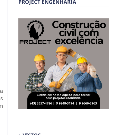
PROJECT ENGENHARIA
ra
os
um