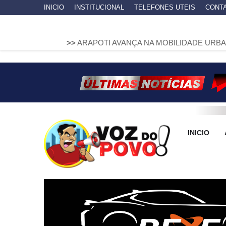
INICIO
INSTITUCIONAL
TELEFONES UTEIS
CONT
>>
ARAPOTI AVANÇA NA MOBILIDADE URBANA COM INST
INICIO