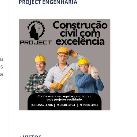
PROJECT ENGENHARIA
 a
as
 a