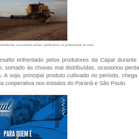
stribuídas ocasionaram perdas significativas na produtividade da safra
esafio enfrentado pelos produtores da Capal durante
o, somado às chuvas mal distribuídas, ocasionou perd
s. A soja, principal produto cultivado no período, chega
da cooperativa nos estados do Paraná e São Paulo.