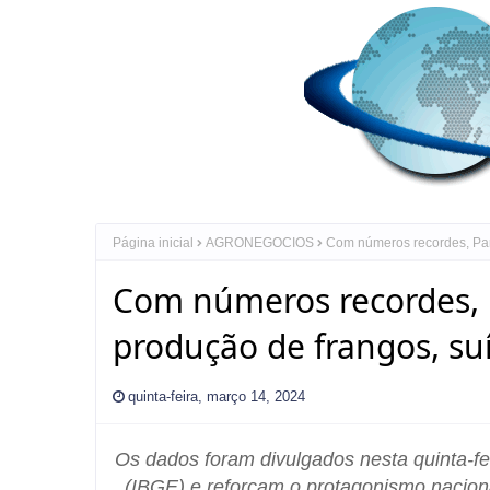
Página inicial
AGRONEGOCIOS
Com números recordes, Par
Com números recordes, 
produção de frangos, su
quinta-feira, março 14, 2024
Os dados foram divulgados nesta quinta-feir
(IBGE) e reforçam o protagonismo nacion