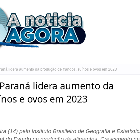
aná lidera aumento da produção de frangos, suínos e ovos em 2023
Paraná lidera aumento da
ínos e ovos em 2023
a (14) pelo Instituto Brasileiro de Geografia e Estatísti
al do Estado na produção de alimentos. Crescimento na