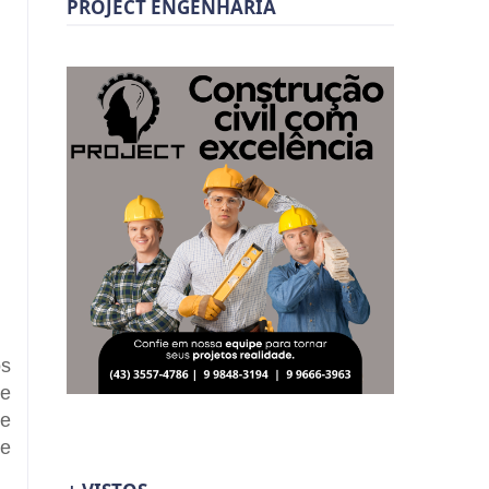
PROJECT ENGENHARIA
os
de
de
de