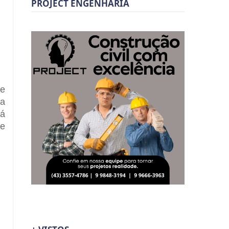
PROJECT ENGENHARIA
de
da
já
te