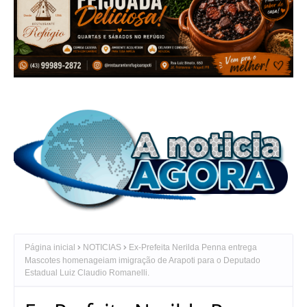
Página inicial
NOTICIAS
Ex-Prefeita Nerilda Penna entrega
Mascotes homenageiam imigração de Arapoti para o Deputado
Estadual Luiz Claudio Romanelli.