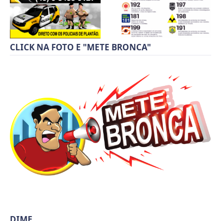
CLICK NA FOTO E "METE BRONCA"
DIME