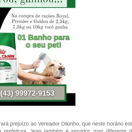
ará prejuízo ao Vereador Dikinho, que neste horário es
 prefeitura. Jean também é servidor, mas diferente 