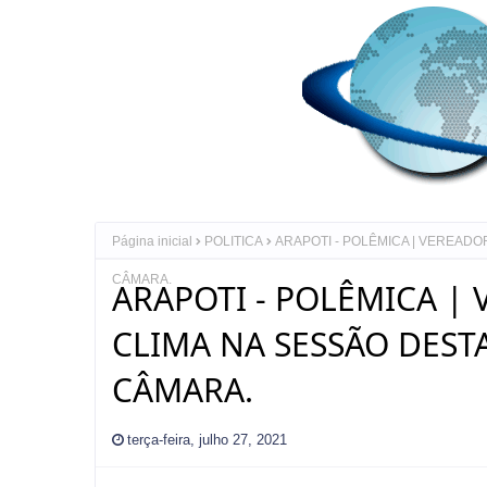
Página inicial
POLITICA
ARAPOTI - POLÊMICA | VEREADO
CÂMARA.
ARAPOTI - POLÊMICA |
CLIMA NA SESSÃO DESTA
CÂMARA.
terça-feira, julho 27, 2021