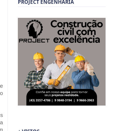
PROJECT ENGENHARIA
de
 o
os
 a
um