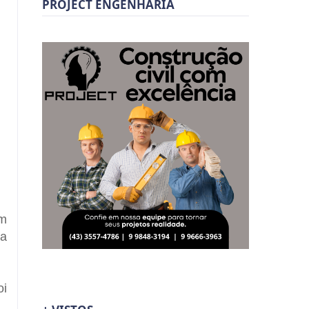
PROJECT ENGENHARIA
em
ma
oi