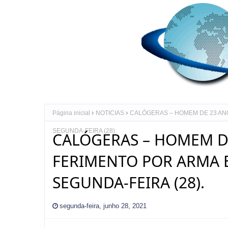
Página inicial
NOTICIAS
CALÓGERAS – HOMEM DE 23 AN
SEGUNDA-FEIRA (28).
CALÓGERAS – HOMEM D
FERIMENTO POR ARMA
SEGUNDA-FEIRA (28).
segunda-feira, junho 28, 2021