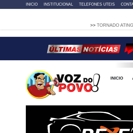
INICIO
INSTITUCIONAL
TELEFONES UTEIS
CONT
>>
TORNADO ATINGE PIRAÍ DO S
INICIO