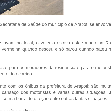
ecretaria de Saúde do municipio de Arapoti se envolv
.
tavam no local, o veículo estava estacionado na R
z Vermelha quando desceu e só parou quando bateu 
susto para os moradores da residencia e para o motoris
nto do ocorrido.
nte com os ônibus da prefeitura de Arapoti; são muit
, cansaço dos motoristas e varias outras situações. 
 com a barra de direção entre outras tantas situações.
inua após a publicidade |