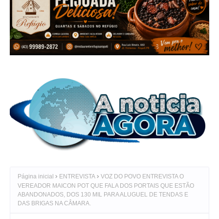
Página inicial
ENTREVISTA
VOZ DO POVO ENTREVISTA O
VEREADOR MAICON POT QUE FALA DOS PORTAIS QUE ESTÃO
ABANDONADOS, DOS 130 MIL PARA ALUGUEL DE TENDAS E
DAS BRIGAS NA CÂMARA.