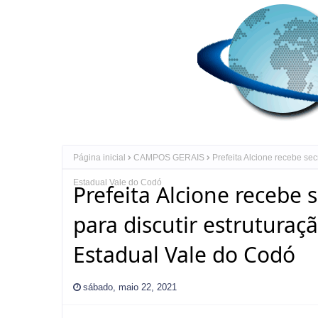
Página inicial
CAMPOS GERAIS
Prefeita Alcione recebe se
Estadual Vale do Codó
Prefeita Alcione recebe 
para discutir estrutura
Estadual Vale do Codó
sábado, maio 22, 2021