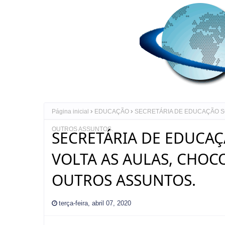
Página inicial
EDUCAÇÃO
SECRETÁRIA DE EDUCAÇÃO SO
OUTROS ASSUNTOS.
SECRETÁRIA DE EDUCA
VOLTA AS AULAS, CHOC
OUTROS ASSUNTOS.
terça-feira, abril 07, 2020