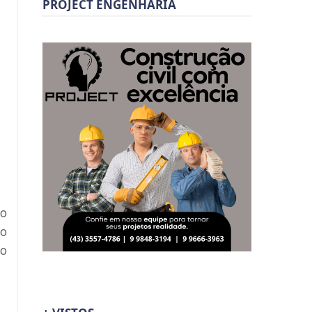
PROJECT ENGENHARIA
 o
 o
lo