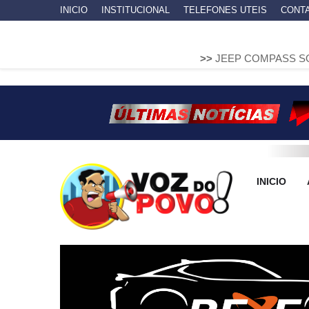
INICIO
INSTITUCIONAL
TELEFONES UTEIS
CONT
>>
JEEP COMPASS SOBE EM MURE
INICIO