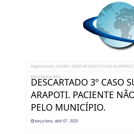
Página inicial
SAÚDE
DESCARTADO 3º CASO SUSPEITO D
PELO MUNICÍPIO.
DESCARTADO 3º CASO S
ARAPOTI. PACIENTE NÃ
PELO MUNICÍPIO.
terça-feira, abril 07, 2020