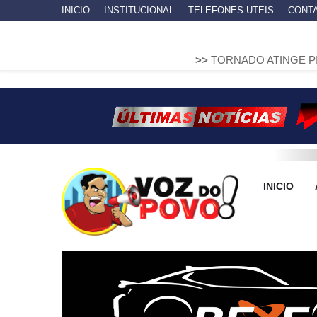
INICIO
INSTITUCIONAL
TELEFONES UTEIS
CONT
>>
TORNADO ATINGE PIRAÍ DO SUL 
INICIO