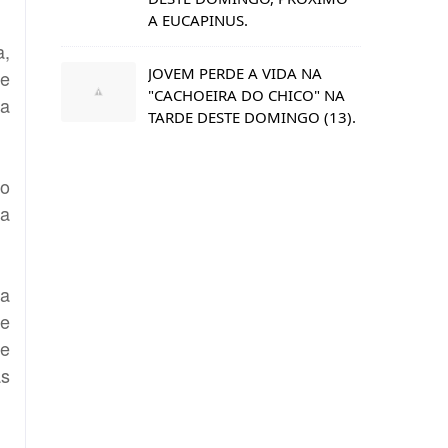
A EUCAPINUS.
a,
JOVEM PERDE A VIDA NA
de
"CACHOEIRA DO CHICO" NA
da
TARDE DESTE DOMINGO (13).
to
 a
ia
 e
 e
as