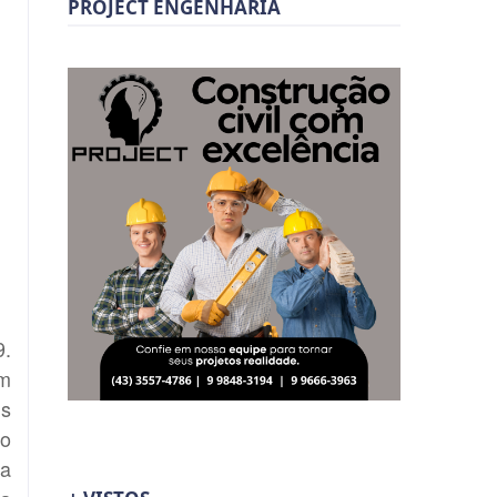
PROJECT ENGENHARIA
9.
em
ns
 o
ra