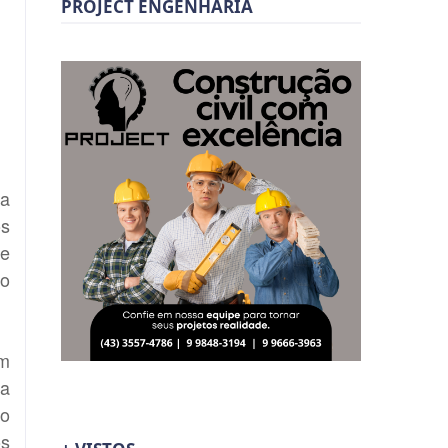
PROJECT ENGENHARIA
 a
os
de
io
ém
 a
do
os