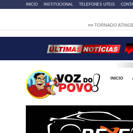
INICIO
INSTITUCIONAL
TELEFONES UTEIS
CONT
>>
TORNADO ATINGE PIRAÍ DO SUL
INICIO