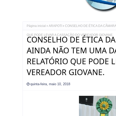
Página inicial
ARAPOTI
CONSELHO DE ÉTICA DA CÂMARA
QUE PODE LEVAR A CASSAÇÃO DO VEREADOR GIOVANE.
CONSELHO DE ÉTICA D
AINDA NÃO TEM UMA D
RELATÓRIO QUE PODE L
VEREADOR GIOVANE.
quinta-feira, maio 10, 2018