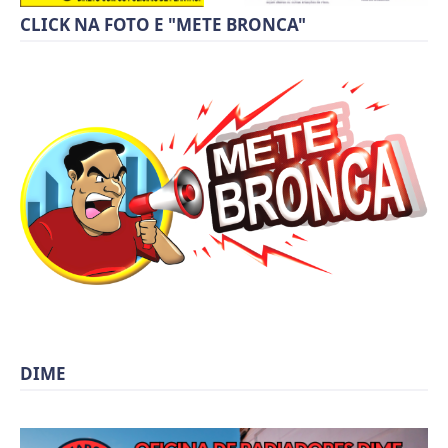
CLICK NA FOTO E "METE BRONCA"
DIME