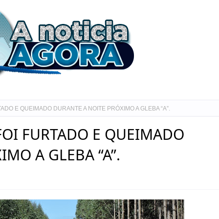
ADO E QUEIMADO DURANTE A NOITE PRÓXIMO A GLEBA “A”.
FOI FURTADO E QUEIMADO
MO A GLEBA “A”.