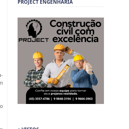
PROJECT ENGENHARIA
a-
em
to
om