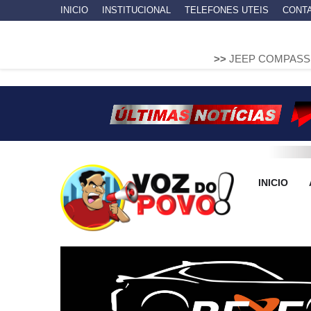
INICIO
INSTITUCIONAL
TELEFONES UTEIS
CONT
>>
JEEP COMPASS SOBE EM MUR
INICIO