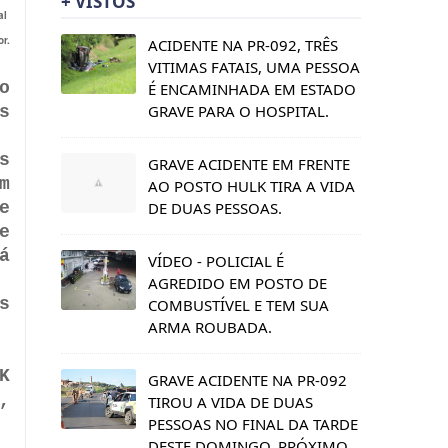
+ VISTOS
al
or.
ACIDENTE NA PR-092, TRÊS
VITIMAS FATAIS, UMA PESSOA
o
É ENCAMINHADA EM ESTADO
GRAVE PARA O HOSPITAL.
s
s
GRAVE ACIDENTE EM FRENTE
m
AO POSTO HULK TIRA A VIDA
DE DUAS PESSOAS.
e
e
á
VÍDEO - POLICIAL É
AGREDIDO EM POSTO DE
s
COMBUSTÍVEL E TEM SUA
ARMA ROUBADA.
K
GRAVE ACIDENTE NA PR-092
,
TIROU A VIDA DE DUAS
PESSOAS NO FINAL DA TARDE
DESTE DOMINGO, PRÓXIMO