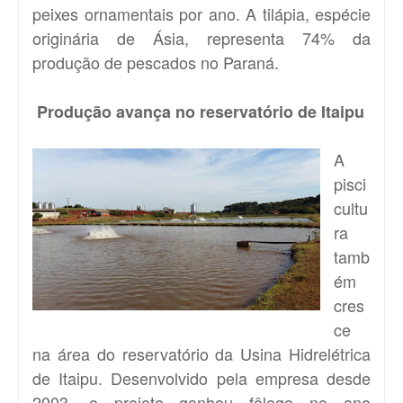
peixes ornamentais por ano. A tilápia, espécie
originária de Ásia, representa 74% da
produção de pescados no Paraná.
Produção avança no reservatório de Itaipu
A
pisci
cultu
ra
tamb
ém
cres
ce
na área do reservatório da Usina Hidrelétrica
de Itaipu. Desenvolvido pela empresa desde
2003, o projeto ganhou fôlego no ano