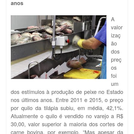
anos
A
valor
izaç
ão
dos
preç
os
foi
um
dos estímulos à produção de peixe no Estado
nos últimos anos. Entre 2011 e 2015, o preço
por quilo da tilápia subiu, em média, 42,1%.
Atualmente o quilo é vendido no varejo a R$
30,00, valor superior à maioria dos cortes de
carne bovina, por exemplo. “Mas apesar da