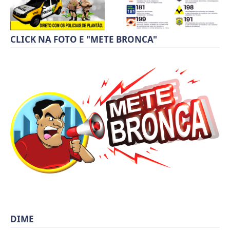
CLICK NA FOTO E "METE BRONCA"
DIME