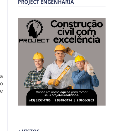
PROJECT ENGENHARIA
 a
do
ue