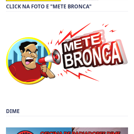
CLICK NA FOTO E "METE BRONCA"
DIME