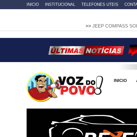
INICIO
INSTITUCIONAL
TELEFONES UTEIS
CONT
>>
JEEP COMPASS SOBE EM MURETA
INICIO