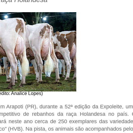
dito: Analice Lopes)
em Arapoti (PR), durante a 52ª edição da
Expoleite
, u
ompetitivo de rebanhos da raça Holandesa no país.
rá neste ano cerca de 250 exemplares das variedad
nco" (HVB). Na pista, os animais são acompanhados pel