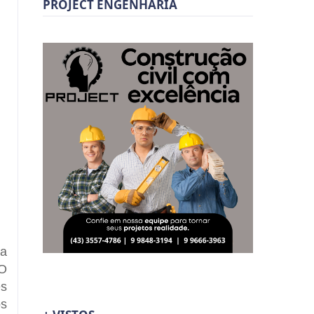
PROJECT ENGENHARIA
ma
 O
es
os