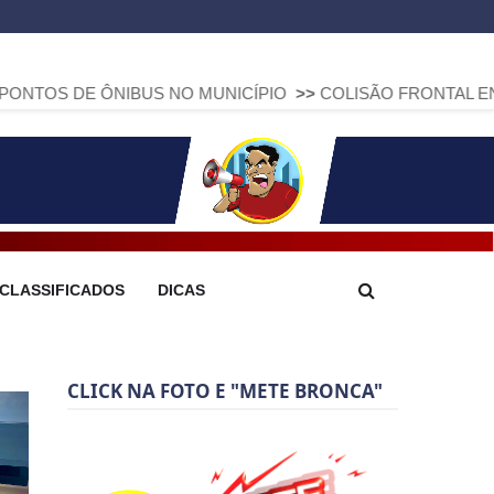
NIBUS NO MUNICÍPIO
>>
COLISÃO FRONTAL ENTRE DUAS FIA
CLASSIFICADOS
DICAS
CLICK NA FOTO E "METE BRONCA"