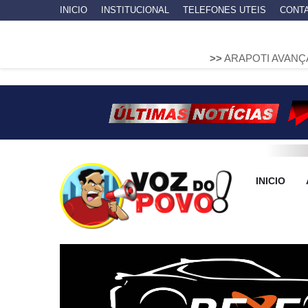
INICIO
INSTITUCIONAL
TELEFONES UTEIS
CONT
>>
ARAPOTI AVANÇA NA MOBILID
INICIO