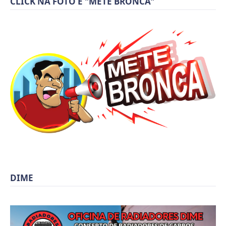
CLICK NA FOTO E "METE BRONCA"
DIME