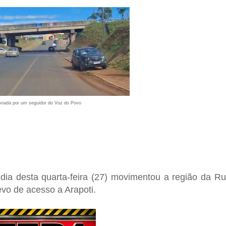
iada por um seguidor do Voz do Povo
-dia desta quarta-feira (27) movimentou a região da
Ru
revo de acesso a
Arapoti
.