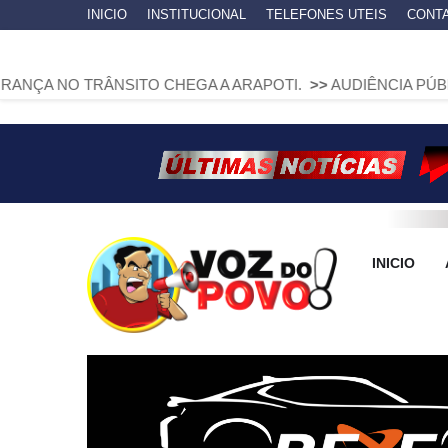
INICIO
INSTITUCIONAL
TELEFONES UTEIS
CONT
NSITO CHEGA A ARAPOTI.
>>
AUDIÊNCIA PÚBLICA VAI DEB
INICIO