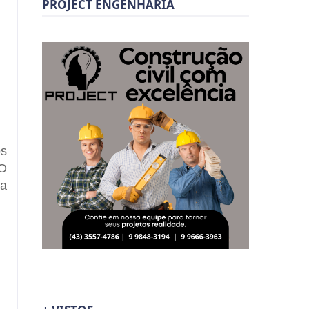
PROJECT ENGENHARIA
os
 O
ra