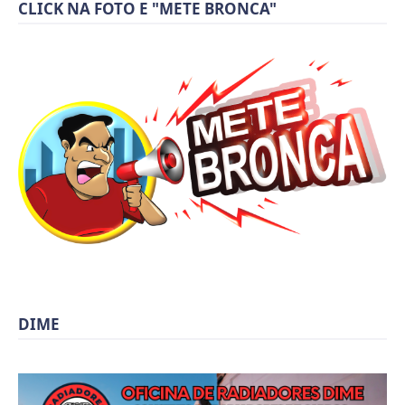
CLICK NA FOTO E "METE BRONCA"
DIME