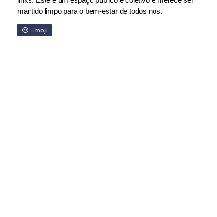
links. Este é um espaço público e coletivo e merece ser
mantido limpo para o bem-estar de todos nós.
Emoji