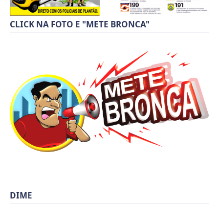
CLICK NA FOTO E "METE BRONCA"
DIME