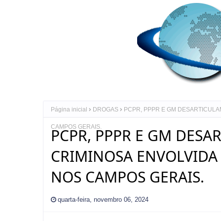
Página inicial
DROGAS
PCPR, PPPR E GM DESARTICULA
CAMPOS GERAIS.
PCPR, PPPR E GM DESA
CRIMINOSA ENVOLVIDA
NOS CAMPOS GERAIS.
quarta-feira, novembro 06, 2024