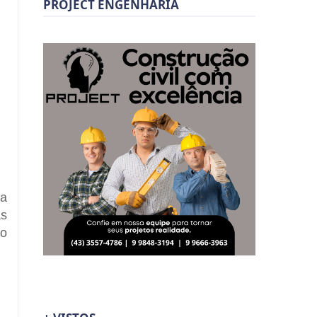
PROJECT ENGENHARIA
da
as
ão