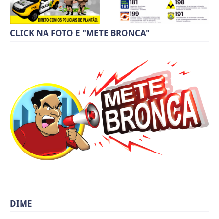
CLICK NA FOTO E "METE BRONCA"
DIME