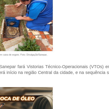
 em caixa de esgoto. Foto: Divulgação/Sanepar.
a Sanepar fará Vistorias Técnico-Operacionais (VTOs) 
erá início na região Central da cidade, e na sequência 