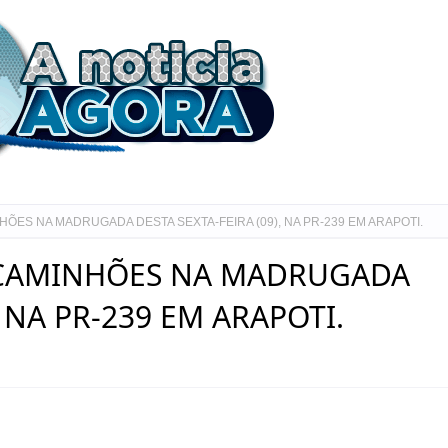
ÕES NA MADRUGADA DESTA SEXTA-FEIRA (09), NA PR-239 EM ARAPOTI.
 CAMINHÕES NA MADRUGADA
, NA PR-239 EM ARAPOTI.