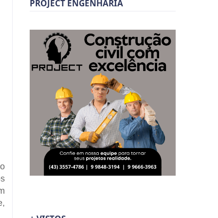
PROJECT ENGENHARIA
po
os
um
e,