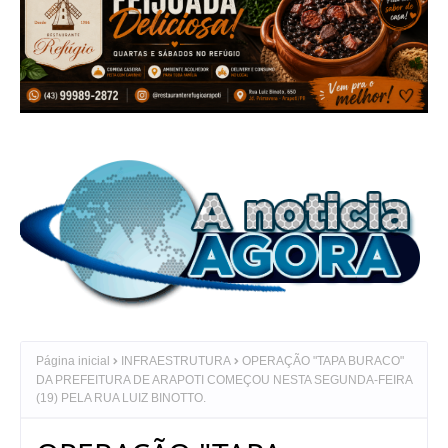
Página inicial
INFRAESTRUTURA
OPERAÇÃO "TAPA BURACO"
DA PREFEITURA DE ARAPOTI COMEÇOU NESTA SEGUNDA-FEIRA
(19) PELA RUA LUIZ BINOTTO.