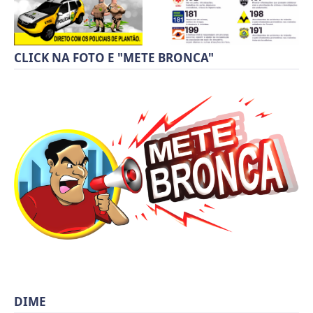
CLICK NA FOTO E "METE BRONCA"
DIME