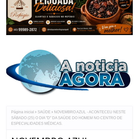
Página inicial
SAÚDE
NOVEMBRO AZUL - ACONTECEU NESTE
SÁBADO (25) O DIA "D" DA SAÚDE DO HOMEM NO CENTRO DE
ESPECIALIDADES MÉDICAS.