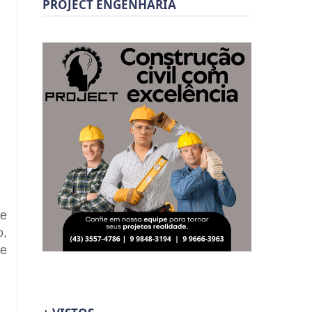
PROJECT ENGENHARIA
de
o,
de