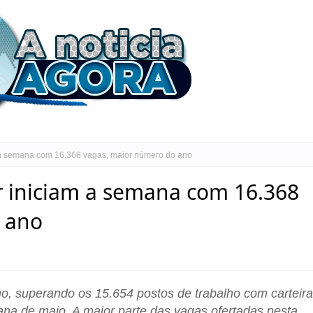
 a semana com 16.368 vagas, maior número do ano
r iniciam a semana com 16.368
 ano
o, superando os 15.654 postos de trabalho com carteira
a de maio. A maior parte das vagas ofertadas nesta