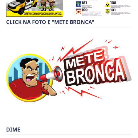
CLICK NA FOTO E "METE BRONCA"
DIME