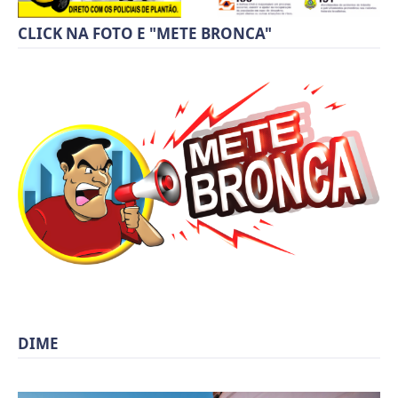
CLICK NA FOTO E "METE BRONCA"
DIME