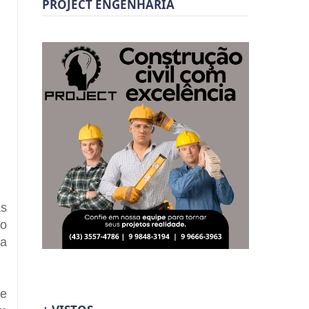
PROJECT ENGENHARIA
as
 o
ca
de