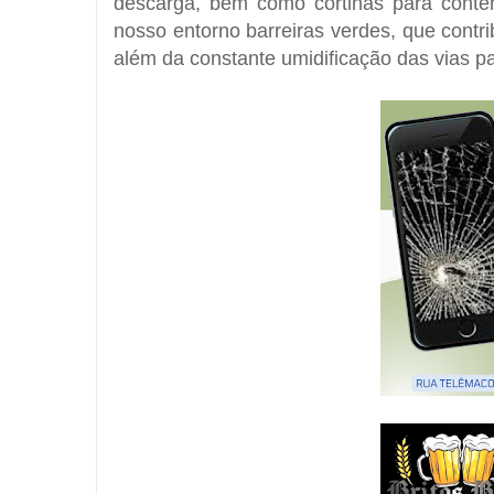
descarga, bem como cortinas para cont
nosso entorno barreiras verdes, que contr
além da constante umidificação das vias pa