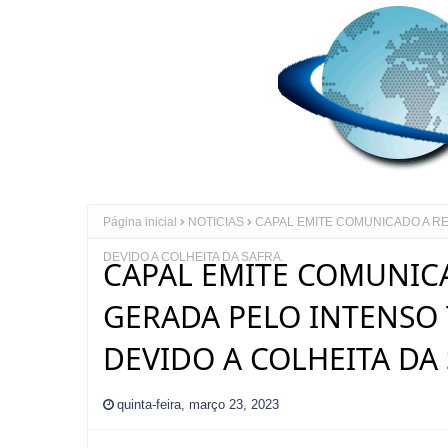
Página inicial
NOTICIAS
CAPAL EMITE COMUNICADO A R
DEVIDO A COLHEITA DA SAFRA.
CAPAL EMITE COMUNICA
GERADA PELO INTENSO
DEVIDO A COLHEITA DA 
quinta-feira, março 23, 2023