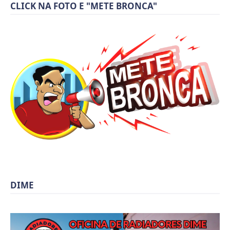
CLICK NA FOTO E "METE BRONCA"
DIME